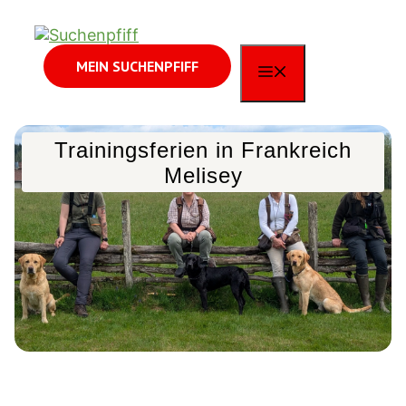
Zum
Inhalt
springen
MEIN SUCHENPFIFF
MENÜ
Trainingsferien in Frankreich
Melisey