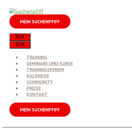
Zum
Inhalt
springen
MEIN SUCHENPFIFF
MENÜ
MENÜ
TRAINING
SEMINARE UND KURSE
TRAININGSFERIEN
KALENDER
COMMUNITY
PREISE
KONTAKT
MEIN SUCHENPFIFF